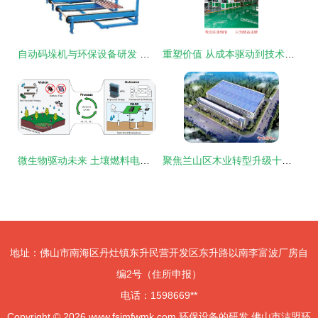
自动码垛机与环保设备研发 无锡中博锐机械的多维度解析
重塑价值 从成本驱动到技术创新——塑料机械与环保设备的研发新路径
微生物驱动未来 土壤燃料电池为低功耗环保设备注入绿色新动力
聚焦兰山区木业转型升级十大项目——欧普科贸 打造全新环保智造工厂，引领环保设备研发新浪潮
地址：佛山市南海区丹灶镇东升民营开发区东升路以南李富波厂房自
编2号（住所申报）
电话：1598669**
Copyright © 2026
www.fsjmfwmk.com
环保设备的研发
佛山市洁盟环