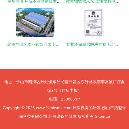
重塑价值 从成本驱动到技术创新——塑料机械与环保设备的研发新路径
微生物驱动未来 土壤燃料电池为低功耗环保设备注入绿色新动力
聚焦兰山区木业转型升级十大项目——欧普科贸 打造全新环保智造工厂，引领环保设备研发新浪潮
专业环保厨房解决方案 从北京到中原，油烟净化设备研发与直销
地址：佛山市南海区丹灶镇东升民营开发区东升路以南李富波厂房自
编2号（住所申报）
电话：1598669**
Copyright © 2026
www.fsjmfwmk.com
环保设备的研发
佛山市洁盟环
保科技有限公司
环保设备的研发
版权所有
Sitemap